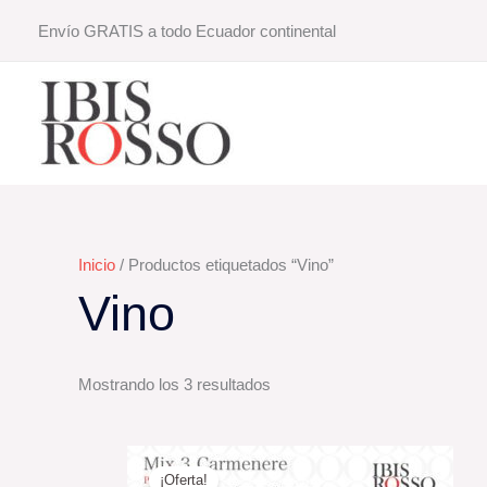
Ir
Envío GRATIS a todo Ecuador continental
al
contenido
Inicio
/ Productos etiquetados “Vino”
Vino
Mostrando los 3 resultados
El
El
precio
precio
¡Oferta!