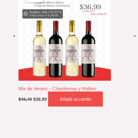
original
actual
era:
es:
$46,40.
$36,99.
Mix de Verano – Chardonnay y Malbec
Añadir al carrito
$
46,40
$
36,99