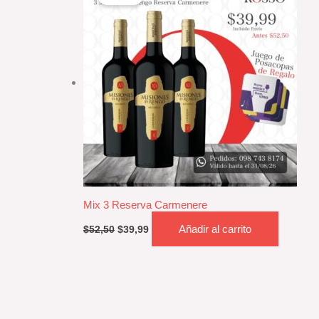
original
actual
era:
es:
$52,50.
$39,99.
Mix 3 Reserva Carmenere
Añadir al carrito
$
52,50
$
39,99