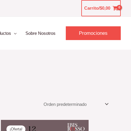
Carrito/
$
0,00
Promociones
ductos
Sobre Nosotros
El
El
precio
precio
¡Oferta!