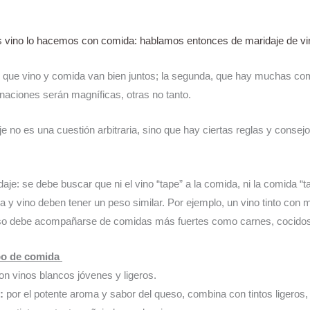
vino lo hacemos con comida: hablamos entonces de maridaje de vi
, que vino y comida van bien juntos; la segunda, que hay muchas comb
aciones serán magníficas, otras no tanto.
je no es una cuestión arbitraria, sino que hay ciertas reglas y conse
ridaje: se debe buscar que ni el vino “tape” a la comida, ni la comida “t
 y vino deben tener un peso similar. Por ejemplo, un vino tinto con
eso debe acompañarse de comidas más fuertes como carnes, cocidos,
po de comida 
on vinos blancos jóvenes y ligeros.
:
 por el potente aroma y sabor del queso, combina con tintos ligero