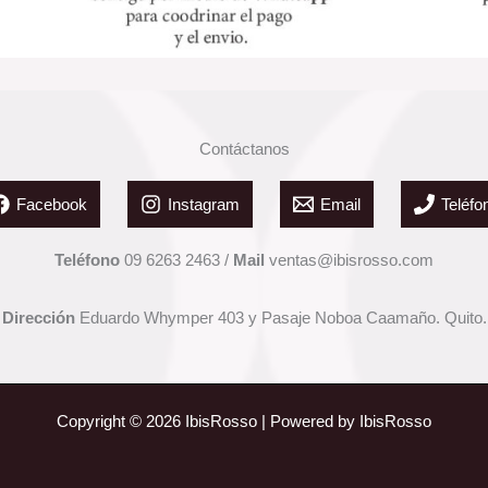
Contáctanos
Facebook
Instagram
Email
Teléfo
Teléfono
09 6263 2463 /
Mail
ventas@ibisrosso.com
Dirección
Eduardo Whymper 403 y Pasaje Noboa Caamaño. Quito.
Copyright © 2026 IbisRosso | Powered by IbisRosso