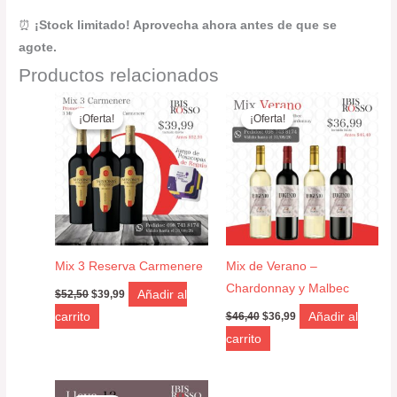
⏰
¡Stock limitado! Aprovecha ahora antes de que se
agote.
Productos relacionados
El
El
El
El
precio
precio
precio
precio
¡Oferta!
¡Oferta!
¡Oferta!
¡Oferta!
original
actual
original
actual
era:
es:
era:
es:
$52,50.
$39,99.
$46,40.
$36,99.
Mix 3 Reserva Carmenere
Mix de Verano –
Chardonnay y Malbec
Añadir al
$
52,50
$
39,99
carrito
Añadir al
$
46,40
$
36,99
carrito
El
El