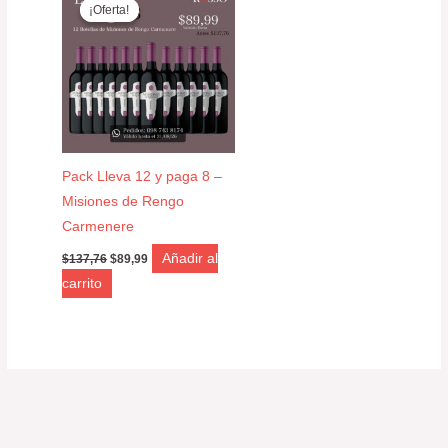
precio
precio
¡Oferta!
¡Oferta!
original
actual
era:
es:
$137,76.
$89,99.
Pack Lleva 12 y paga 8 –
Misiones de Rengo
Carmenere
Añadir al
$
137,76
$
89,99
carrito