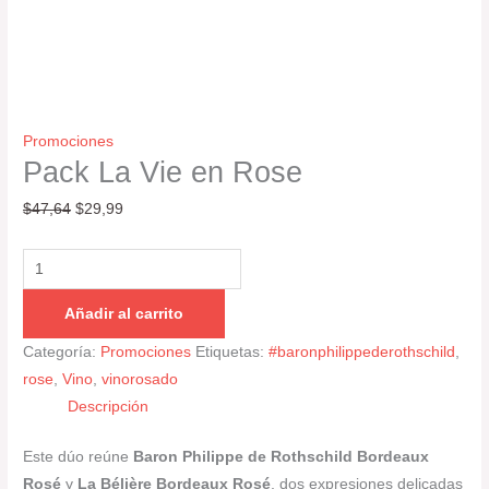
Promociones
Pack La Vie en Rose
$
47,64
$
29,99
Añadir al carrito
Categoría:
Promociones
Etiquetas:
#baronphilippederothschild
,
rose
,
Vino
,
vinorosado
Descripción
Este dúo reúne
Baron Philippe de Rothschild Bordeaux
Rosé
y
La Bélière Bordeaux Rosé
, dos expresiones delicadas